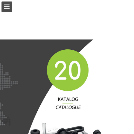
e-catalogue.fastpointweb.it
Seitenübersicht
PDF herunterladen
Suchen
Bereitgestellt von Publitas